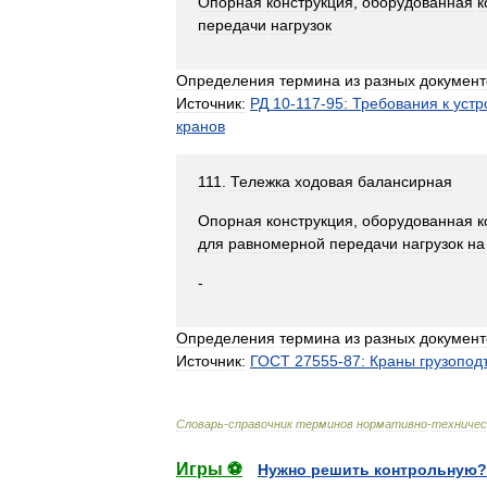
Опорная
конструкция
,
оборудованная
к
передачи
нагрузок
Определения
термина
из
разных
документ
Источник:
РД
10
-
117
-
95:
Требования
к
устр
кранов
111
.
Тележка
ходовая
балансирная
Опорная
конструкция
,
оборудованная
к
для
равномерной
передачи
нагрузок
на
-
Определения
термина
из
разных
документ
Источник:
ГОСТ
27555
-
87:
Краны
грузопо
Словарь
-
справочник
терминов
нормативно
-
техничес
Игры ⚽
Нужно решить контрольную?