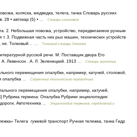
овозка, коляска, медведка, телега, тачка Словарь русских
в: 28 • автокар (5) • …
Словарь синонимов
га. 2. Небольшая повозка, устройство, передвигаемое ручным
т. 3. Подвижная часть нек рых машин, технических устройств
 ая, ое. Толковый… …
Толковый словарь Ожегова
итературной русской речи. М: Поставщик двора Его
 А. Левенсон . А. Л. Зеленецкий. 1913 …
Словарь эпитетов
ьного перемещения опалубки, например, катучей, столовой,
ики опалубка …
Справочник технического переводчика
тального перемещения опалубки, например, катучей,
3] Рубрика термина: Опалубка Рубрики энциклопедии:
одороги, Автотехника …
Энциклопедия терминов, определений и
лежка» Телега гужевой транспорт Ручная тележка, тачка Гидр