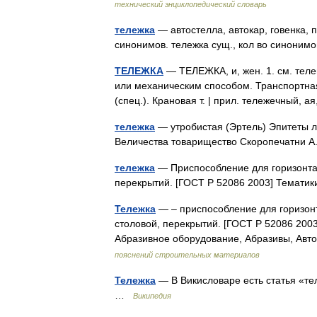
технический энциклопедический словарь
тележка
— автостелла, автокар, говенка, п
синонимов. тележка сущ., кол во синонимо
ТЕЛЕЖКА
— ТЕЛЕЖКА, и, жен. 1. см. теле
или механическим способом. Транспортная 
(спец.). Крановая т. | прил. тележечный,
тележка
— утробистая (Эртель) Эпитеты л
Величества товарищество Скоропечатни А.
тележка
— Приспособление для горизонтал
перекрытий. [ГОСТ Р 52086 2003] Темат
Тележка
— – приспособление для горизон
столовой, перекрытий. [ГОСТ Р 52086 200
Абразивное оборудование, Абразивы, Авт
пояснений строительных материалов
Тележка
— В Викисловаре есть статья «те
…
Википедия