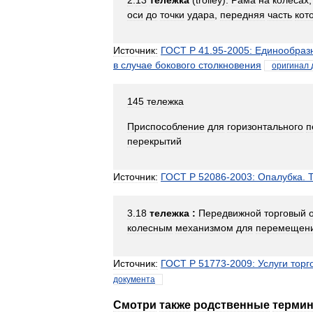
2
.
13
тележка
(
trolley
)
:
Рама
на
колесах
оси
до
точки
удара
,
передняя
часть
кот
Источник:
ГОСТ
Р
41
.
95
-
2005:
Единообраз
в
случае
бокового
столкновения
оригинал
145
тележка
Приспособление
для
горизонтального
п
перекрытий
Источник:
ГОСТ
Р
52086
-
2003:
Опалубка
.
3
.
18
тележка
:
Передвижной
торговый
колесным
механизмом
для
перемещен
Источник:
ГОСТ
Р
51773
-
2009:
Услуги
торг
документа
Смотри
также
родственные
терми