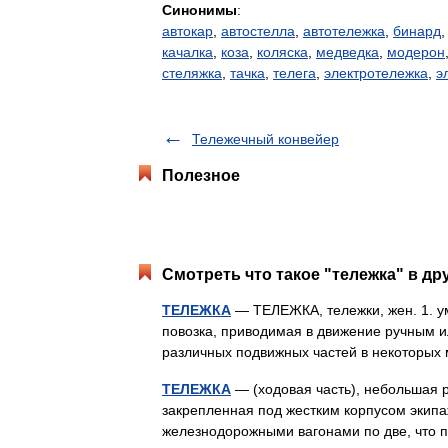
Синонимы
:
автокар
,
автостелла
,
автотележка
,
бинард
качалка
,
коза
,
коляска
,
медведка
,
модерон
стеляжка
,
тачка
,
телега
,
электротележка
,
э
Тележечный конвейер
Полезное
Смотреть что такое "тележка" в др
ТЕЛЕЖКА
— ТЕЛЕЖКА, тележки, жен. 1. уме
повозка, приводимая в движение ручным и
различных подвижных частей в некоторы
ТЕЛЕЖКА
— (ходовая часть), небольшая 
закрепленная под жестким корпусом экип
железнодорожными вагонами по две, что