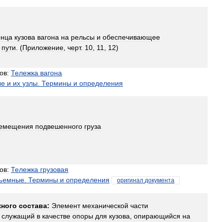
онца
кузова
вагона
на
рельсы
и
обеспечивающее
пути
. (
Приложение
,
черт
.
10
,
11
,
12
)
ов:
Тележка
вагона
ые
и
их
узлы
.
Термины
и
определения
емещения
подвешенного
груза
ов:
Тележка
грузовая
дъемные
.
Термины
и
определения
оригинал
документа
ного
состава:
Элемент
механической
части
,
служащий
в
качестве
опоры
для
кузова
,
опирающийся
на