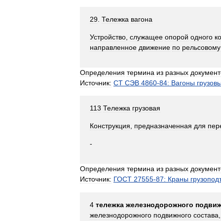
29
.
Тележка
вагона
Устройство
,
служащее
опорой
одного
к
направленное
движение
по
рельсовому
Определения
термина
из
разных
документ
Источник:
СТ
СЭВ
4860
-
84:
Вагоны
грузов
113
Тележка
грузовая
Конструкция
,
предназначенная
для
пер
-
Определения
термина
из
разных
документ
Источник:
ГОСТ
27555
-
87:
Краны
грузопо
4
тележка
железнодорожного
подвиж
железнодорожного
подвижного
состава