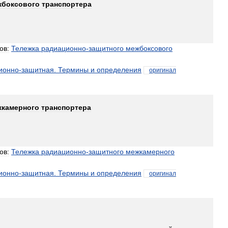
жбоксового
транспортера
ов:
Тележка
радиационно
-
защитного
межбоксового
ионно
-
защитная
.
Термины
и
определения
оригинал
жкамерного
транспортера
ов:
Тележка
радиационно
-
защитного
межкамерного
ионно
-
защитная
.
Термины
и
определения
оригинал