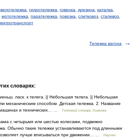
,
велотележка
,
гидротележка
,
говенка
,
дрезина
,
каталка
,
,
мототележка
,
паратележка
,
повозка
,
слитковоз
,
сталевоз
,
лектротранспорт
Тележка вагона
угих словарях:
ньш. ласк. к телега. || Небольшая телега. || Небольшая
ли механическим способом. Детская тележка. 2. Название
х машинах и технических… …
Толковый словарь Ушакова
рама с четырьмя или шестью колесами, подвижно
ажа. Обычно такие тележки устанавливаются под длинными
 позволяет лучше вписываться при движении… …
Научно-