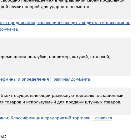
,
свободно
перемещаемая
в
направлении
своей
продольной
орой
служит
опорой
для
ударного
элемента
.
ные
предписания
,
касающиеся
защиты
водителя
и
пассажиров
документа
еремещения
опалубки
,
например
,
катучей
,
столовой
,
Термины
и
определения
оригинал
документа
объект
,
осуществляющий
разносную
торговлю
,
оснащенный
ия
товаров
и
используемый
для
продажи
штучных
товаров
.
овли
.
Классификация
предприятий
торговли
оригинал
ны: