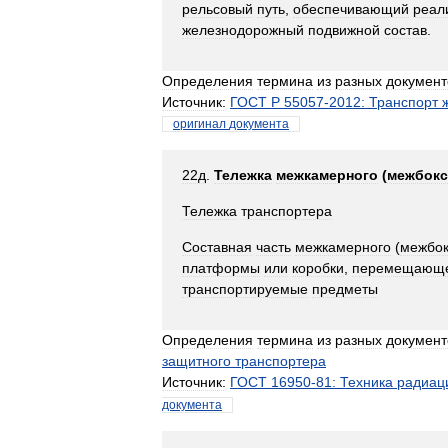
рельсовый
путь
,
обеспечивающий
реал
железнодорожный
подвижной
состав
.
Определения
термина
из
разных
документ
Источник:
ГОСТ
Р
55057
-
2012:
Транспорт
оригинал
документа
22д
.
Тележка
межкамерного
(
межбокс
Тележка
транспортера
Составная
часть
межкамерного
(
межбок
платформы
или
коробки
,
перемещающ
транспортируемые
предметы
Определения
термина
из
разных
документ
защитного
транспортера
Источник:
ГОСТ
16950
-
81:
Техника
радиац
документа