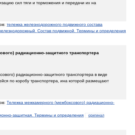
изацию
сил
тяги
и
торможения
и
передачи
их
на
ов:
тележка
железнодорожного
подвижного
состава
железнодорожный
.
Состав
подвижной
.
Термины
и
определения
ового
)
радиационно
-
защитного
транспортера
сового
)
радиационно
-
защитного
транспортера
в
виде
ейся
по
коробу
транспортера
,
ина
которой
размещают
ов:
Тележка
межкамерного
(
межбоксового
)
радиационно
-
ионно
-
защитная
.
Термины
и
определения
оригинал