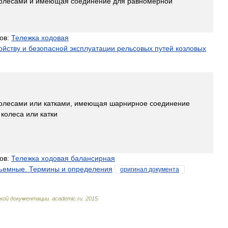
олесами
и
имеющая
соединение
для
равномерной
ов:
Тележка
ходовая
ойству
и
безопасной
эксплуатации
рельсовых
путей
козловых
олесами
или
катками
,
имеющая
шарнирное
соединение
колеса
или
катки
ов:
Тележка
ходовая
балансирная
дъемные
.
Термины
и
определения
оригинал
документа
кой
документации
.
academic
.
ru
.
2015
.